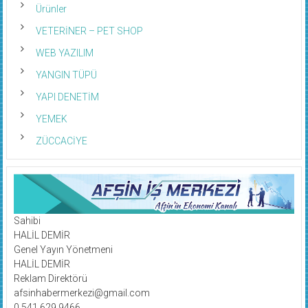
Ürünler
VETERİNER – PET SHOP
WEB YAZILIM
YANGIN TÜPÜ
YAPI DENETİM
YEMEK
ZÜCCACİYE
Sahibi
HALİL DEMİR
Genel Yayın Yönetmeni
HALİL DEMİR
Reklam Direktörü
afsinhabermerkezi@gmail.com
0 541 629 9466