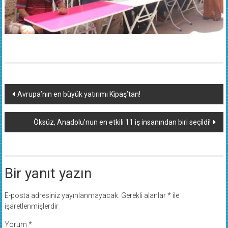
Yazı
Avrupa’nın en büyük yatırımı Kipaş’tan!
dolaşımı
Öksüz, Anadolu’nun en etkili 11 iş insanından biri seçildi!
Bir yanıt yazın
E-posta adresiniz yayınlanmayacak.
Gerekli alanlar
*
ile
işaretlenmişlerdir
Yorum
*