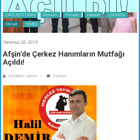
CAFE RESTORAN
Ekonomi
Firmalar
Haberler
LOKANTA
Manşet
YEMEK
Temmuz 20, 2019
Afşin’de Çerkez Hanımların Mutfağı
Açıldı!
Gönderen: admin
0 yorum