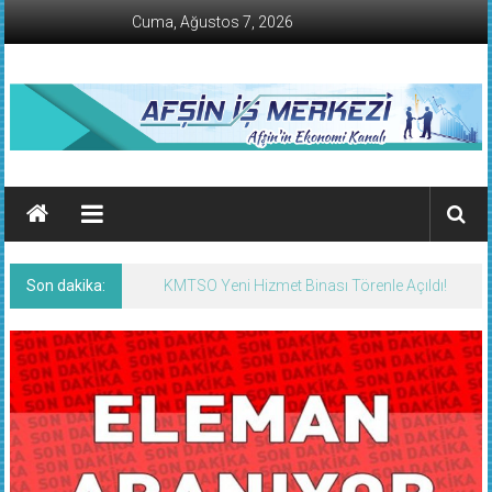
İçeriğe
Cuma, Ağustos 7, 2026
geç
AFŞİN
İŞ
MERKEZİ
Son dakika:
KMTSO Yeni Hizmet Binası Törenle Açıldı!
Afşin'in
Ekonomi
Kanalı