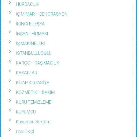
HURDACILIK
İÇ MİMAR – DEKORASYON
İKİNCİ EL EŞYA
İNŞAAT FİRMASI
İŞ MAKİNELERİ
İSTANBULLUOĞLU
KARGO – TAŞIMACILIK
KASAPLAR
KİTAP KIRTASİYE
KOZMETİK – BAKIM
KURU TEMİZLEME
KUYUMCU
Kuyumcu Sektörü
LASTİKÇİ