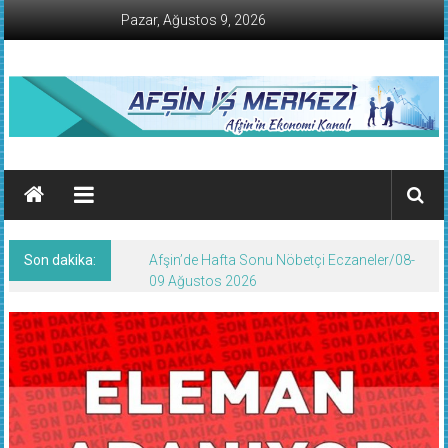
İçeriğe
Pazar, Ağustos 9, 2026
geç
AFŞİN
İŞ
MERKEZİ
Son dakika:
Afşin’de Hafta Sonu Nöbetçi Eczaneler/08-
Afşin'in
09 Ağustos 2026
Ekonomi
Kanalı