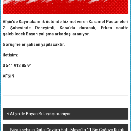
Afşin’de Kaymakamlık üstünde hizmet veren Karamel Pastaneleri
2. Şubesinde Deneyimli, Kasa’da duracak, Erken saatte
gelebilecek Bayan çalışma arkadaşı aranıyor.
Görüşmeler şahsen yapılacaktır.
İletişim:
0 541 913 85 91
AFŞİN
Yazı
Afşin’de Bayan Bulaşıkçı aranıyor.
dolaşımı
Büyükşehir’in Dijital Çözüm Hattı Mayıs’ta 11 Bin Çağrıya Kulak