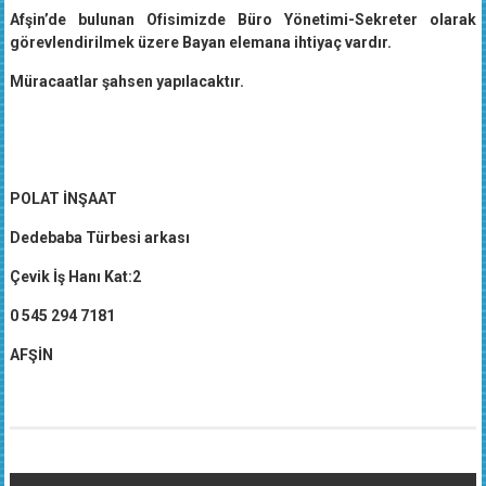
Afşin’de bulunan Ofisimizde Büro Yönetimi-Sekreter olarak
görevlendirilmek üzere Bayan elemana ihtiyaç vardır.
Müracaatlar şahsen yapılacaktır.
POLAT İNŞAAT
Dedebaba Türbesi arkası
Çevik İş Hanı Kat:2
0 545 294 7181
AFŞİN
Yazı
Başkan Güngör Kiraz Hasadına Katıldı!