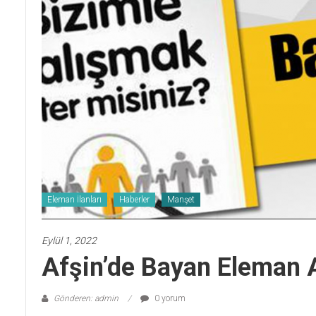
Eleman İlanları
Haberler
Manşet
Eylül 1, 2022
Afşin’de Bayan Eleman A
Gönderen: admin
0 yorum