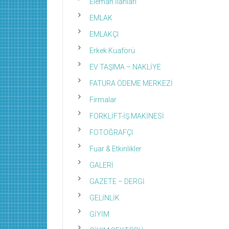
Eleman İlanları
EMLAK
EMLAKÇI
Erkek Kuaförü
EV TAŞIMA – NAKLİYE
FATURA ÖDEME MERKEZİ
Firmalar
FORKLİFT-İŞ MAKİNESİ
FOTOĞRAFÇI
Fuar & Etkinlikler
GALERİ
GAZETE – DERGİ
GELİNLİK
GİYİM