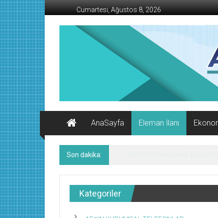
İçeriğe
Cumartesi, Ağustos 8, 2026
geç
AFŞİN
İŞ
MERKEZİ
Afşin'in
Ekonomi
Kanalı
AnaSayfa
Eleman İlanı
Ekono
Son dakika:
KMTSO Yeni Hizmet Binası Tör
Kategoriler