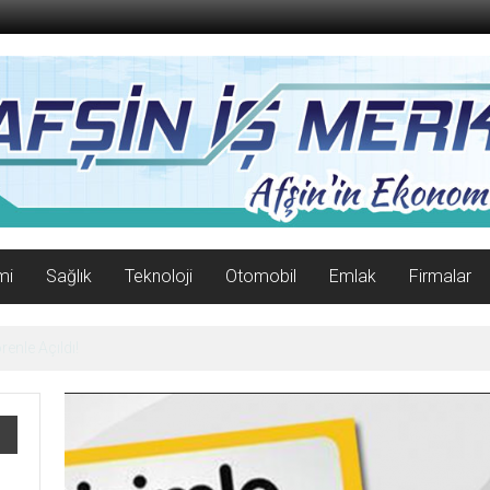
mi
Sağlık
Teknoloji
Otomobil
Emlak
Firmalar
enle Açıldı!