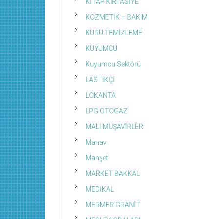
KİTAP KIRTASİYE
KOZMETİK – BAKIM
KURU TEMİZLEME
KUYUMCU
Kuyumcu Sektörü
LASTİKÇİ
LOKANTA
LPG OTOGAZ
MALİ MÜŞAVİRLER
Manav
Manşet
MARKET BAKKAL
MEDİKAL
MERMER GRANİT