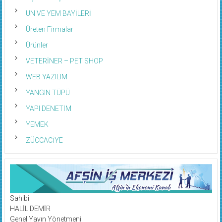
UN VE YEM BAYİLERİ
Üreten Firmalar
Ürünler
VETERİNER – PET SHOP
WEB YAZILIM
YANGIN TÜPÜ
YAPI DENETİM
YEMEK
ZÜCCACİYE
Sahibi
HALİL DEMİR
Genel Yayın Yönetmeni