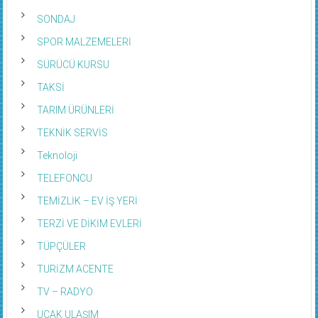
SONDAJ
SPOR MALZEMELERİ
SÜRÜCÜ KURSU
TAKSİ
TARIM ÜRÜNLERİ
TEKNİK SERVİS
Teknoloji
TELEFONCU
TEMİZLİK – EV İŞ YERİ
TERZİ VE DİKİM EVLERİ
TÜPÇÜLER
TURİZM ACENTE
TV – RADYO
UÇAK ULAŞIM