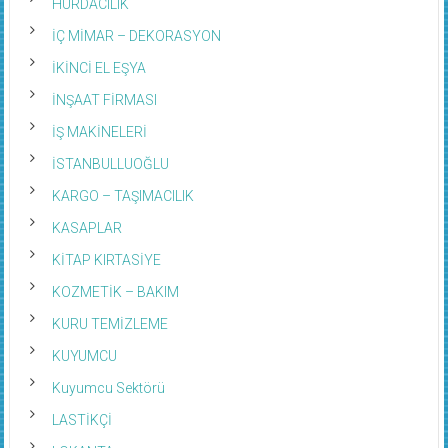
HURDACILIK
İÇ MİMAR – DEKORASYON
İKİNCİ EL EŞYA
İNŞAAT FİRMASI
İŞ MAKİNELERİ
İSTANBULLUOĞLU
KARGO – TAŞIMACILIK
KASAPLAR
KİTAP KIRTASİYE
KOZMETİK – BAKIM
KURU TEMİZLEME
KUYUMCU
Kuyumcu Sektörü
LASTİKÇİ