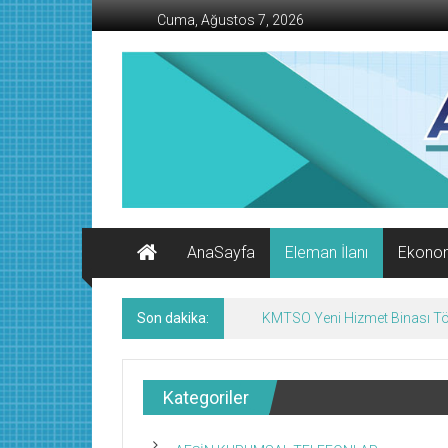
İçeriğe
Cuma, Ağustos 7, 2026
geç
AFŞİN
İŞ
MERKEZİ
Afşin'in
Ekonomi
Kanalı
AnaSayfa
Eleman İlanı
Ekono
Son dakika:
KMTSO Yeni Hizmet Binası Tör
Kategoriler