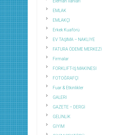
Eleman İlanları
EMLAK
EMLAKÇI
Erkek Kuaförü
EV TAŞIMA – NAKLİYE
FATURA ÖDEME MERKEZİ
Firmalar
FORKLİFT-İŞ MAKİNESİ
FOTOĞRAFÇI
Fuar & Etkinlikler
GALERİ
GAZETE – DERGİ
GELİNLİK
GİYİM