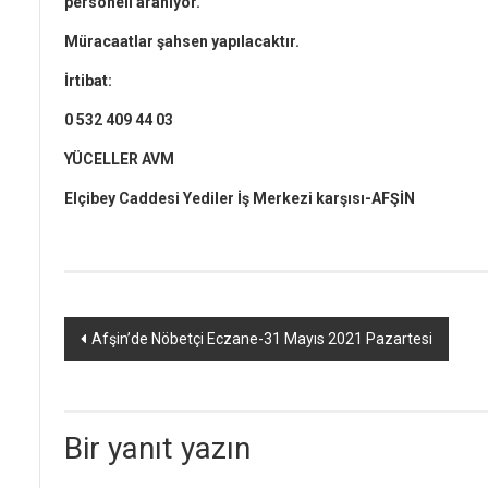
personeli aranıyor.
Müracaatlar şahsen yapılacaktır.
İrtibat:
0 532 409 44 03
YÜCELLER AVM
Elçibey Caddesi Yediler İş Merkezi karşısı-AFŞİN
Yazı
Afşin’de Nöbetçi Eczane-31 Mayıs 2021 Pazartesi
dolaşımı
Bir yanıt yazın