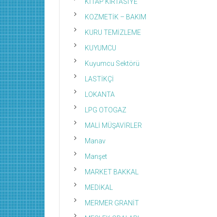
KİTAP KIRTASİYE
KOZMETİK – BAKIM
KURU TEMİZLEME
KUYUMCU
Kuyumcu Sektörü
LASTİKÇİ
LOKANTA
LPG OTOGAZ
MALİ MÜŞAVİRLER
Manav
Manşet
MARKET BAKKAL
MEDİKAL
MERMER GRANİT