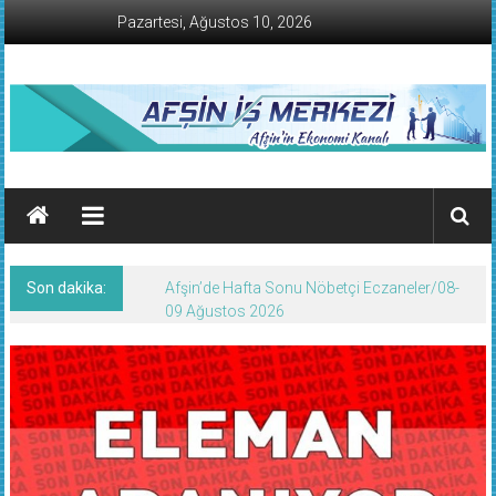
İçeriğe
Pazartesi, Ağustos 10, 2026
geç
AFŞİN
İŞ
MERKEZİ
Son dakika:
Afşin’de Hafta Sonu Nöbetçi Eczaneler/08-
Afşin'in
09 Ağustos 2026
Ekonomi
Kanalı