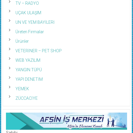
TV – RADYO
UÇAK ULAŞIM
UN VE YEM BAYİLERİ
Üreten Firmalar
Ürünler
VETERİNER – PET SHOP
WEB YAZILIM
YANGIN TÜPÜ
YAPI DENETİM
YEMEK
ZÜCCACİYE
Sahibi