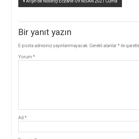
Afşin’de Nöbetçi Eczane-09 NİSAN 2021 Cuma
dolaşımı
Bir yanıt yazın
E-posta adresiniz yayınlanmayacak.
Gerekli alanlar
*
ile işaret
Yorum
*
Ad
*