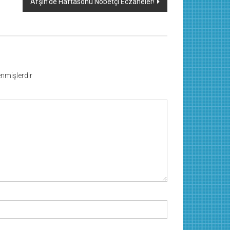
Afşin’de Haftasonu Nöbetçi Eczaneler!
lenmişlerdir