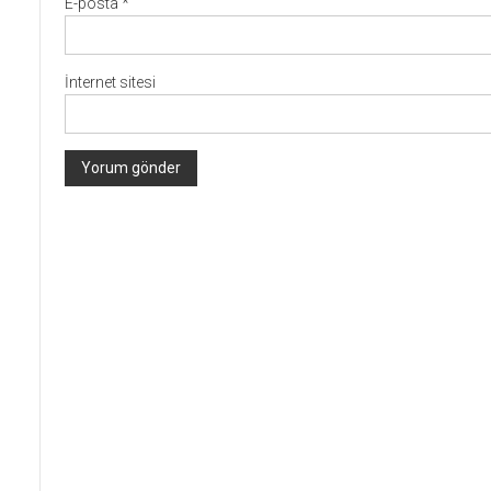
E-posta
*
İnternet sitesi