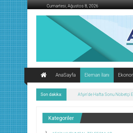
İçeriğe
Cumartesi, Ağustos 8, 2026
geç
AFŞİN
İŞ
MERKEZİ
Afşin'in
Ekonomi
Kanalı
AnaSayfa
Eleman İlanı
Ekono
Son dakika:
Afşin’de Hafta Sonu Nöbetçi
Kategoriler