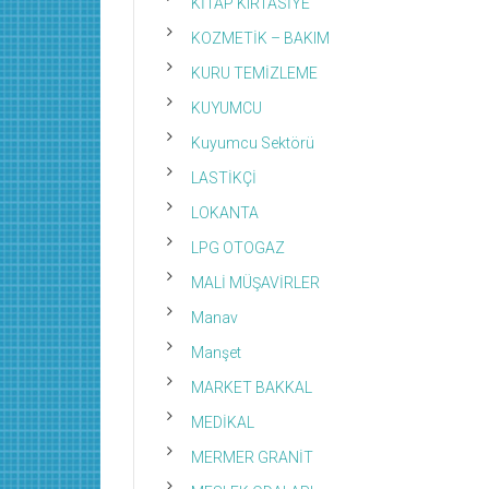
KİTAP KIRTASİYE
KOZMETİK – BAKIM
KURU TEMİZLEME
KUYUMCU
Kuyumcu Sektörü
LASTİKÇİ
LOKANTA
LPG OTOGAZ
MALİ MÜŞAVİRLER
Manav
Manşet
MARKET BAKKAL
MEDİKAL
MERMER GRANİT