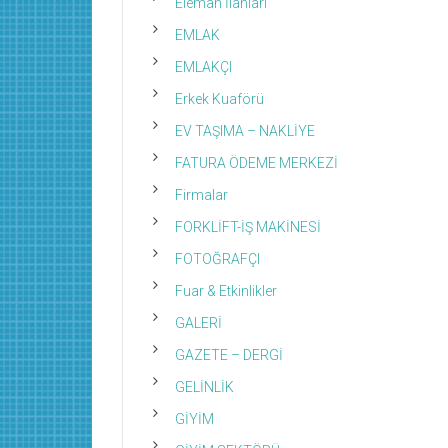
Eleman İlanları
EMLAK
EMLAKÇI
Erkek Kuaförü
EV TAŞIMA – NAKLİYE
FATURA ÖDEME MERKEZİ
Firmalar
FORKLİFT-İŞ MAKİNESİ
FOTOĞRAFÇI
Fuar & Etkinlikler
GALERİ
GAZETE – DERGİ
GELİNLİK
GİYİM