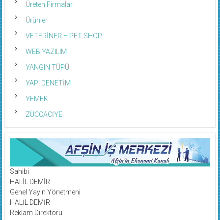
Üreten Firmalar
Ürünler
VETERİNER – PET SHOP
WEB YAZILIM
YANGIN TÜPÜ
YAPI DENETİM
YEMEK
ZÜCCACİYE
Sahibi
HALİL DEMİR
Genel Yayın Yönetmeni
HALİL DEMİR
Reklam Direktörü