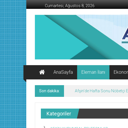
İçeriğe
Cumartesi, Ağustos 8, 2026
geç
AFŞİN
İŞ
MERKEZİ
Afşin'in
Ekonomi
Kanalı
AnaSayfa
Eleman İlanı
Ekono
Son dakika:
Afşin’de Hafta Sonu Nöbetçi
Kategoriler