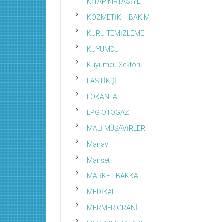
KİTAP KIRTASİYE
KOZMETİK – BAKIM
KURU TEMİZLEME
KUYUMCU
Kuyumcu Sektörü
LASTİKÇİ
LOKANTA
LPG OTOGAZ
MALİ MÜŞAVİRLER
Manav
Manşet
MARKET BAKKAL
MEDİKAL
MERMER GRANİT