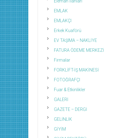
Eleman İlanları
EMLAK
EMLAKÇI
Erkek Kuaförü
EV TAŞIMA – NAKLİYE
FATURA ÖDEME MERKEZİ
Firmalar
FORKLİFT-İŞ MAKİNESİ
FOTOĞRAFÇI
Fuar & Etkinlikler
GALERİ
GAZETE – DERGİ
GELİNLİK
GİYİM