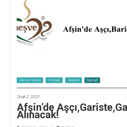
Eleman İlanları
Firmalar
Haberler
Manşet
Ocak 2, 2020
Afşin’de Aşçı,Gariste,G
Alınacak!