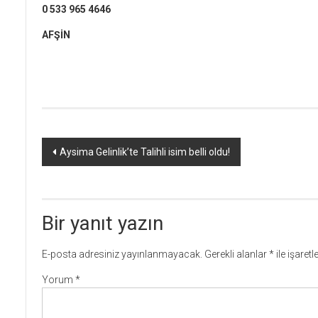
0 533 965 4646
AFŞİN
Yazı
Aysima Gelinlik’te Talihli isim belli oldu!
dolaşımı
Bir yanıt yazın
E-posta adresiniz yayınlanmayacak.
Gerekli alanlar
*
ile işaret
Yorum
*