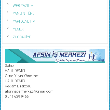
WEB YAZILIM
YANGIN TÜPÜ
YAPI DENETİM
YEMEK
ZÜCCACİYE
Sahibi
HALİL DEMİR
Genel Yayın Yönetmeni
HALİL DEMİR
Reklam Direktörü
afsinhabermerkezi@gmail.com
0 541 629 9466