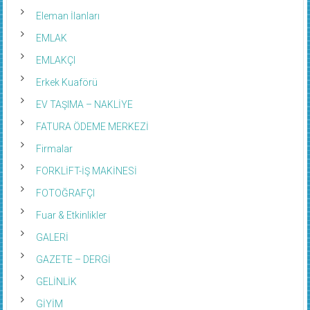
Eleman İlanları
EMLAK
EMLAKÇI
Erkek Kuaförü
EV TAŞIMA – NAKLİYE
FATURA ÖDEME MERKEZİ
Firmalar
FORKLİFT-İŞ MAKİNESİ
FOTOĞRAFÇI
Fuar & Etkinlikler
GALERİ
GAZETE – DERGİ
GELİNLİK
GİYİM