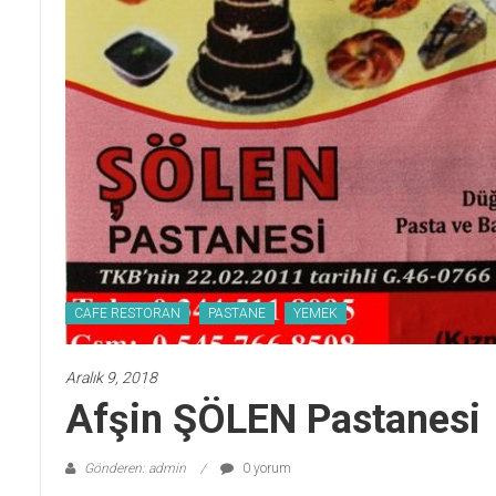
CAFE RESTORAN
PASTANE
YEMEK
Aralık 9, 2018
Afşin ŞÖLEN Pastanesi
Gönderen: admin
0 yorum