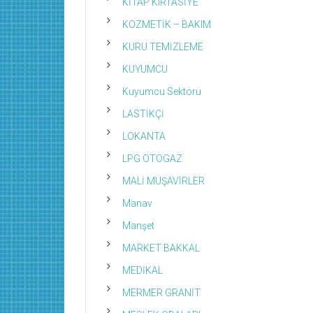
KİTAP KIRTASİYE
KOZMETİK – BAKIM
KURU TEMİZLEME
KUYUMCU
Kuyumcu Sektörü
LASTİKÇİ
LOKANTA
LPG OTOGAZ
MALİ MÜŞAVİRLER
Manav
Manşet
MARKET BAKKAL
MEDİKAL
MERMER GRANİT