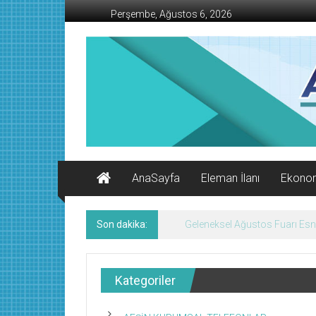
İçeriğe
Perşembe, Ağustos 6, 2026
geç
AFŞİN
İŞ
MERKEZİ
Afşin'in
Ekonomi
Kanalı
AnaSayfa
Eleman İlanı
Ekono
Son dakika:
Afşin’de Nöbetçi Eczaneler/
Kategoriler