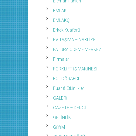
Eleman İlanları
EMLAK
EMLAKÇI
Erkek Kuaförü
EV TAŞIMA – NAKLİYE
FATURA ÖDEME MERKEZİ
Firmalar
FORKLİFT-İŞ MAKİNESİ
FOTOĞRAFÇI
Fuar & Etkinlikler
GALERİ
GAZETE – DERGİ
GELİNLİK
GİYİM