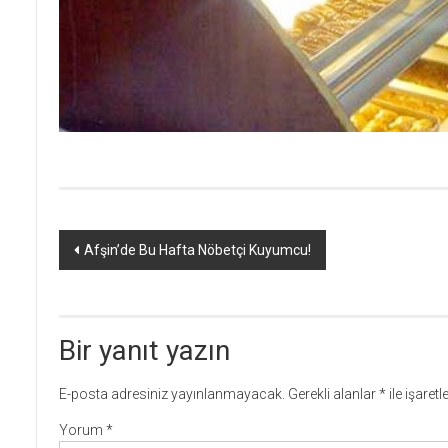
Yazı
Afşin’de Bu Hafta Nöbetçi Kuyumcu!
dolaşımı
Bir yanıt yazın
E-posta adresiniz yayınlanmayacak.
Gerekli alanlar
*
ile işaret
Yorum
*