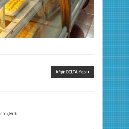
Afşin DELTA Yapı
lenmişlerdir