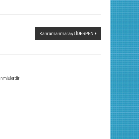
Kahramanmaraş LİDERPEN
lenmişlerdir