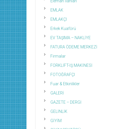
Eleman İlanları
EMLAK
EMLAKÇI
Erkek Kuaförü
EV TAŞIMA – NAKLİYE
FATURA ÖDEME MERKEZİ
Firmalar
FORKLİFT-İŞ MAKİNESİ
FOTOĞRAFÇI
Fuar & Etkinlikler
GALERİ
GAZETE – DERGİ
GELİNLİK
GİYİM