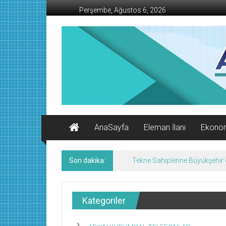
İçeriğe
Perşembe, Ağustos 6, 2026
geç
AFŞİN
İŞ
MERKEZİ
Afşin'in
Ekonomi
Kanalı
AnaSayfa
Eleman İlanı
Ekono
Son dakika:
Tekne Sahiplerine Büyükşehir’de
Kategoriler