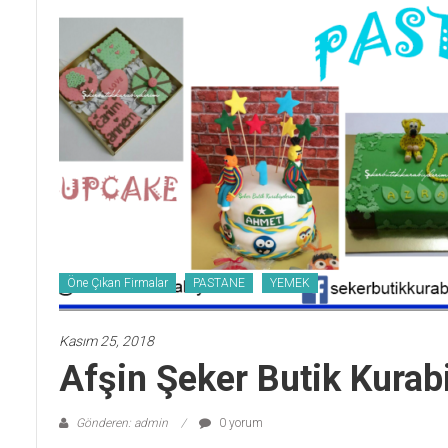
Öne Çıkan Firmalar
PASTANE
YEMEK
Kasım 25, 2018
Afşin Şeker Butik Kurab
Gönderen: admin
0 yorum