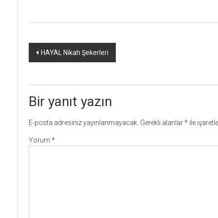
Yazı
HAYAL Nikah Şekerleri
dolaşımı
Bir yanıt yazın
E-posta adresiniz yayınlanmayacak.
Gerekli alanlar
*
ile işaret
Yorum
*