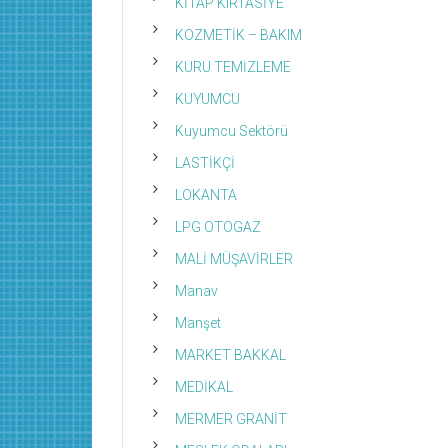
KİTAP KIRTASİYE
KOZMETİK – BAKIM
KURU TEMİZLEME
KUYUMCU
Kuyumcu Sektörü
LASTİKÇİ
LOKANTA
LPG OTOGAZ
MALİ MÜŞAVİRLER
Manav
Manşet
MARKET BAKKAL
MEDİKAL
MERMER GRANİT