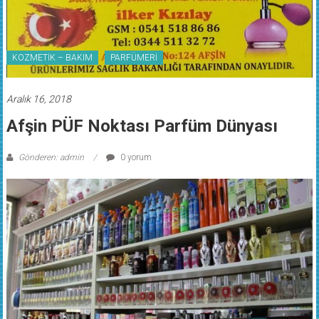
KOZMETİK – BAKIM
PARFÜMERİ
Aralık 16, 2018
Afşin PÜF Noktası Parfüm Dünyası
Gönderen: admin
0 yorum