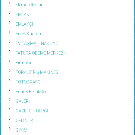
Eleman İlanları
EMLAK
EMLAKÇI
Erkek Kuaförü
EV TAŞIMA – NAKLİYE
FATURA ÖDEME MERKEZİ
Firmalar
FORKLİFT-İŞ MAKİNESİ
FOTOĞRAFÇI
Fuar & Etkinlikler
GALERİ
GAZETE – DERGİ
GELİNLİK
GİYİM