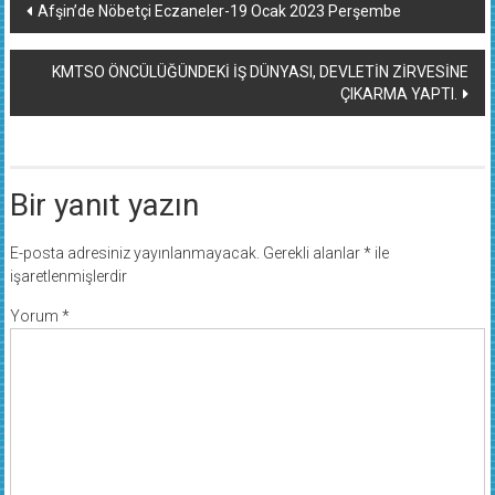
Yazı
Afşin’de Nöbetçi Eczaneler-19 Ocak 2023 Perşembe
dolaşımı
KMTSO ÖNCÜLÜĞÜNDEKİ İŞ DÜNYASI, DEVLETİN ZİRVESİNE
ÇIKARMA YAPTI.
Bir yanıt yazın
E-posta adresiniz yayınlanmayacak.
Gerekli alanlar
*
ile
işaretlenmişlerdir
Yorum
*