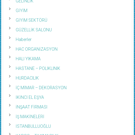
GELİNLİK
GİYİM
GİYİM SEKTÖRÜ
GÜZELLİK SALONU
Haberler
HAC ORGANİZASYON
HALI YIKAMA
HASTANE – POLIKLINIK
HURDACILIK
İÇ MİMAR – DEKORASYON
İKİNCİ EL EŞYA
İNŞAAT FİRMASI
İŞ MAKİNELERİ
İSTANBULLUOĞLU