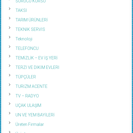
SÜRÜCÜ KURSU
TAKSİ
TARIM ÜRÜNLERİ
TEKNİK SERVİS
Teknoloji
TELEFONCU
TEMİZLİK – EV İŞ YERİ
TERZİ VE DİKİM EVLERİ
TÜPÇÜLER
TURİZM ACENTE
TV – RADYO
UÇAK ULAŞIM
UN VE YEM BAYİLERİ
Üreten Firmalar