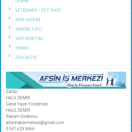
Ürünler
VETERİNER – PET SHOP
WEB YAZILIM
YANGIN TÜPÜ
YAPI DENETİM
YEMEK
ZÜCCACİYE
Sahibi
HALİL DEMİR
Genel Yayın Yönetmeni
HALİL DEMİR
Reklam Direktörü
afsinhabermerkezi@gmail.com
0 541 629 9466