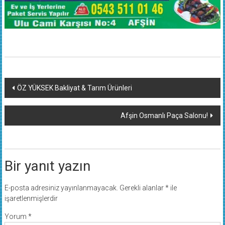
Yazı
ÖZ YÜKSEK Bakliyat & Tarım Ürünleri
dolaşımı
Afşin Osmanlı Paça Salonu!
Bir yanıt yazın
E-posta adresiniz yayınlanmayacak.
Gerekli alanlar
*
ile
işaretlenmişlerdir
Yorum
*