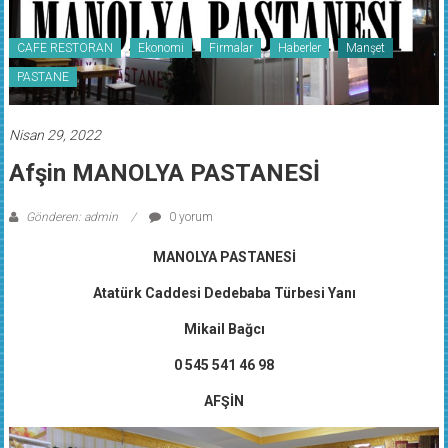
CAFE RESTORAN
Ekonomi
Firmalar
Haberler
Manşet
PASTANE
Nisan 29, 2022
Afşin MANOLYA PASTANESİ
Gönderen: admin
0 yorum
MANOLYA PASTANESİ
Atatürk Caddesi Dedebaba Türbesi Yanı
Mikail Bağcı
0 545 541 46 98
AFŞİN