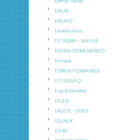
Eleman İlanları
EMLAK
EMLAKÇI
Erkek Kuaförü
EV TAŞIMA – NAKLİYE
FATURA ÖDEME MERKEZİ
Firmalar
FORKLİFT-İŞ MAKİNESİ
FOTOĞRAFÇI
Fuar & Etkinlikler
GALERİ
GAZETE – DERGİ
GELİNLİK
GİYİM