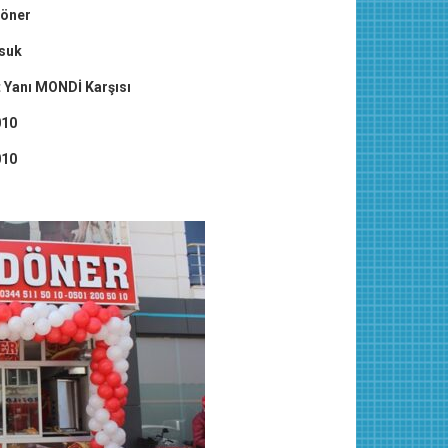
Döner
suk
 Yanı MONDİ Karşısı
010
010