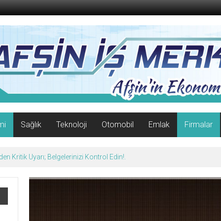
mi
Sağlık
Teknoloji
Otomobil
Emlak
Firmalar
afın Yüzünü Güldürdü.