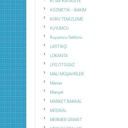
KİTAP KIRTASİYE
KOZMETİK – BAKIM
KURU TEMİZLEME
KUYUMCU
Kuyumcu Sektörü
LASTİKÇİ
LOKANTA
LPG OTOGAZ
MALİ MÜŞAVİRLER
Manav
Manşet
MARKET BAKKAL
MEDİKAL
MERMER GRANİT