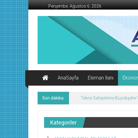
İçeriğe
Perşembe, Ağustos 6, 2026
geç
AFŞİN
İŞ
MERKEZİ
Afşin'in
Ekonomi
Kanalı
AnaSayfa
Eleman İlanı
Ekono
Son dakika:
Geleneksel Ağustos Fuarı Esn
Kategoriler