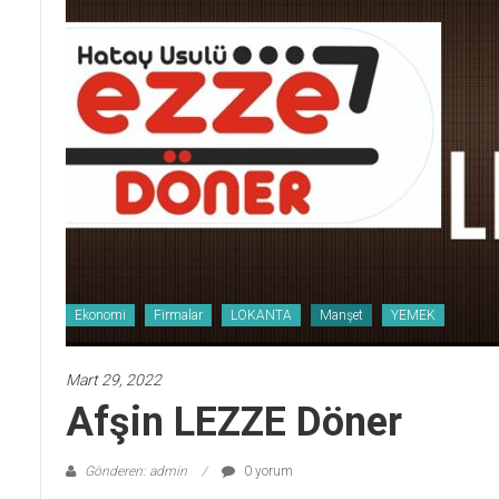
Ekonomi
Firmalar
LOKANTA
Manşet
YEMEK
Mart 29, 2022
Afşin LEZZE Döner
Gönderen: admin
0 yorum