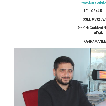
www.karabulut.
TEL: 0 344 511
GSM: 0 532 72
Atatürk Caddesi N
AFŞİN
KAHRAMANM