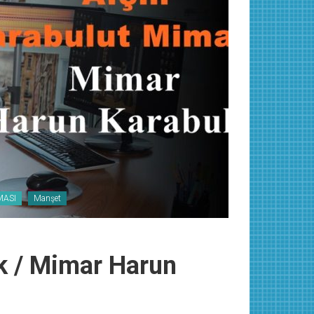
MASI
Manşet
k / Mimar Harun