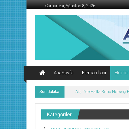
İçeriğe
Cumartesi, Ağustos 8, 2026
geç
AFŞİN
İŞ
MERKEZİ
Afşin'in
Ekonomi
Kanalı
AnaSayfa
Eleman İlanı
Ekono
Son dakika:
Afşin’de Hafta Sonu Nöbetçi
Kategoriler