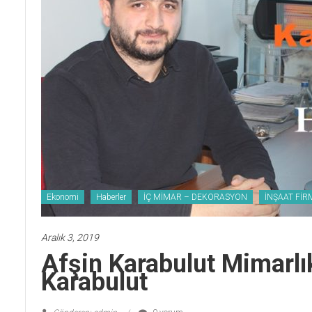
Ekonomi
Haberler
İÇ MİMAR – DEKORASYON
İNŞAAT FİR
Aralık 3, 2019
Afşin Karabulut Mimarlı
Karabulut