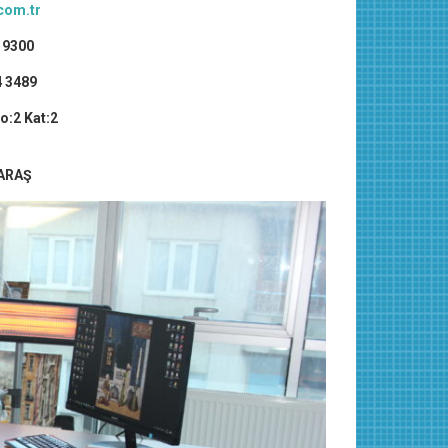
com.tr
 9300
4 3489
o:2 Kat:2
ARAŞ