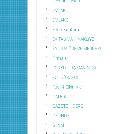
Eleman İlanları
EMLAK
EMLAKÇI
Erkek Kuaförü
EV TAŞIMA – NAKLİYE
FATURA ÖDEME MERKEZİ
Firmalar
FORKLİFT-İŞ MAKİNESİ
FOTOĞRAFÇI
Fuar & Etkinlikler
GALERİ
GAZETE – DERGİ
GELİNLİK
GİYİM