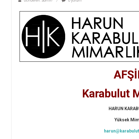
Gönderen: admin
0 yorum
AFŞİ
Karabulut 
HARUN KARAB
Yüksek Mi
harun@karabulut