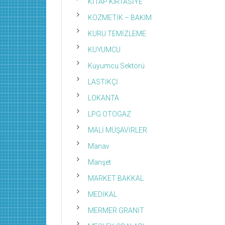
KİTAP KIRTASİYE
KOZMETİK – BAKIM
KURU TEMİZLEME
KUYUMCU
Kuyumcu Sektörü
LASTİKÇİ
LOKANTA
LPG OTOGAZ
MALİ MÜŞAVİRLER
Manav
Manşet
MARKET BAKKAL
MEDİKAL
MERMER GRANİT