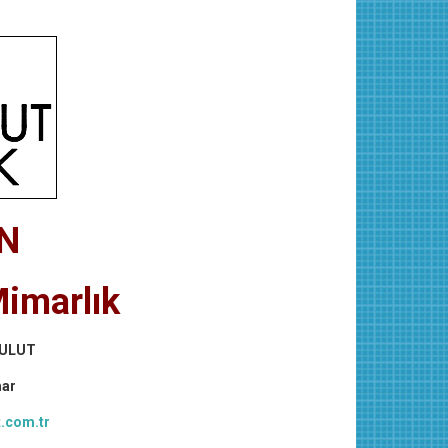
N
Mimarlık
ULUT
mar
.com.tr