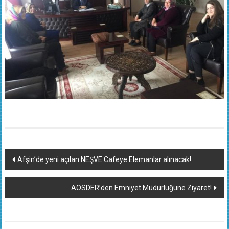
Yazı
Afşin’de yeni açılan NEŞVE Cafeye Elemanlar alınacak!
dolaşımı
AOSDER’den Emniyet Müdürlüğüne Ziyaret!