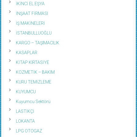
İKİNCİ EL EŞYA
İNŞAAT FİRMASI
İŞ MAKİNELERİ
İSTANBULLUOĞLU
KARGO – TAŞIMACILIK
KASAPLAR
KİTAP KIRTASİYE
KOZMETİK – BAKIM
KURU TEMİZLEME
KUYUMCU
Kuyumcu Sektörü
LASTİKÇİ
LOKANTA
LPG OTOGAZ