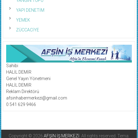
YANGIN TÜPÜ
YAPI DENETİM
YEMEK
ZÜCCACİYE
Sahibi
HALİL DEMİR
Genel Yayın Yönetmeni
HALİL DEMİR
Reklam Direktörü
afsinhabermerkezi@gmail.com
0 541 629 9466
Copyright © 2026
AFŞİN İŞ MERKEZİ
. All rights reserved. Tema: