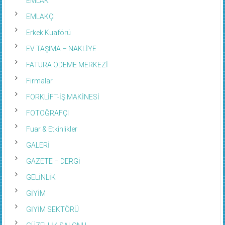
EMLAK
EMLAKÇI
Erkek Kuaförü
EV TAŞIMA – NAKLİYE
FATURA ÖDEME MERKEZİ
Firmalar
FORKLİFT-İŞ MAKİNESİ
FOTOĞRAFÇI
Fuar & Etkinlikler
GALERİ
GAZETE – DERGİ
GELİNLİK
GİYİM
GİYİM SEKTÖRÜ