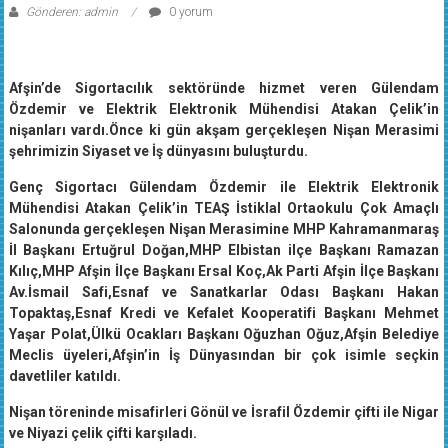
Gönderen: admin
0 yorum
Afşin’de Sigortacılık sektöründe hizmet veren Gülendam
Özdemir ve Elektrik Elektronik Mühendisi Atakan Çelik’in
nişanları vardı.Önce ki gün akşam gerçekleşen Nişan Merasimi
şehrimizin Siyaset ve İş dünyasını buluşturdu.
Genç Sigortacı Gülendam Özdemir ile Elektrik Elektronik
Mühendisi Atakan Çelik’in TEAŞ İstiklal Ortaokulu Çok Amaçlı
Salonunda gerçekleşen Nişan Merasimine MHP Kahramanmaraş
İl Başkanı Ertuğrul Doğan,MHP Elbistan ilçe Başkanı Ramazan
Kılıç,MHP Afşin İlçe Başkanı Ersal Koç,Ak Parti Afşin İlçe Başkanı
Av.İsmail Safi,Esnaf ve Sanatkarlar Odası Başkanı Hakan
Topaktaş,Esnaf Kredi ve Kefalet Kooperatifi Başkanı Mehmet
Yaşar Polat,Ülkü Ocakları Başkanı Oğuzhan Oğuz,Afşin Belediye
Meclis üyeleri,Afşin’in İş Dünyasından bir çok isimle seçkin
davetliler katıldı.
Nişan töreninde misafirleri Gönül ve İsrafil Özdemir çifti ile Nigar
ve Niyazi çelik çifti karşıladı.