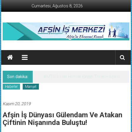
İçeriğe
Cumartesi, Ağustos 8, 2026
geç
AFŞİN
İŞ
MERKEZİ
Son dakika:
KMTSO Yeni Hizmet Binası Törenle Açıldı!
Afşin'in
Haberler
Manşet
Ekonomi
Kanalı
Kasım 20, 2019
Afşin İş Dünyası Gülendam Ve Atakan
Çiftinin Nişanında Buluştu!