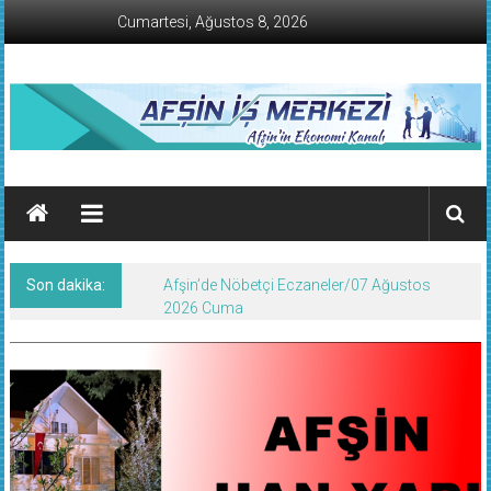
İçeriğe
Cumartesi, Ağustos 8, 2026
geç
AFŞİN
İŞ
MERKEZİ
Son dakika:
Afşin’de Nöbetçi Eczaneler/07 Ağustos
Afşin'in
2026 Cuma
Ekonomi
Kanalı