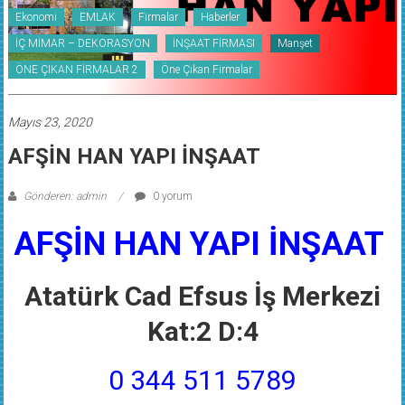
Ekonomi
EMLAK
Firmalar
Haberler
İÇ MİMAR – DEKORASYON
İNŞAAT FİRMASI
Manşet
ÖNE ÇIKAN FİRMALAR 2
Öne Çıkan Firmalar
Mayıs 23, 2020
AFŞİN HAN YAPI İNŞAAT
Gönderen: admin
0 yorum
AFŞİN HAN YAPI İNŞAAT
Atatürk Cad Efsus İş Merkezi
Kat:2 D:4
0 344 511 5789