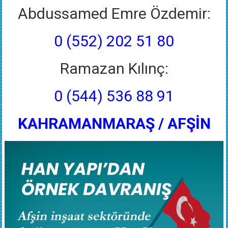
Abdussamed Emre Özdemir:
0 (552) 202 51 80
Ramazan Kılınç:
0 (544) 536 88 91
KAHRAMANMARAŞ / AFŞİN