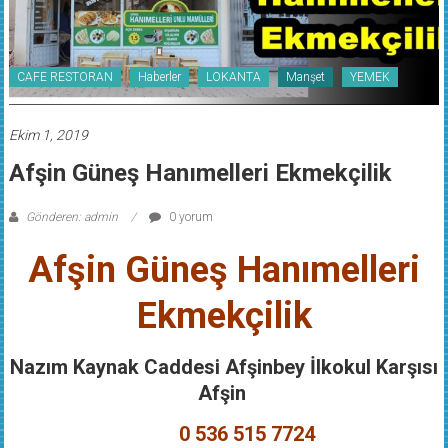
CAFE RESTORAN
Haberler
LOKANTA
Manşet
YEMEK
Ekim 1, 2019
Afşin Güneş Hanımelleri Ekmekçilik
Gönderen: admin
0 yorum
Afşin Güneş Hanımelleri
Ekmekçilik
Nazım Kaynak Caddesi Afşinbey İlkokul Karşısı
Afşin
0 536 515 7724