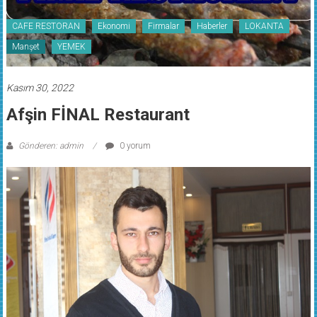
CAFE RESTORAN
Ekonomi
Firmalar
Haberler
LOKANTA
Manşet
YEMEK
Kasım 30, 2022
Afşin FİNAL Restaurant
Gönderen: admin
0 yorum