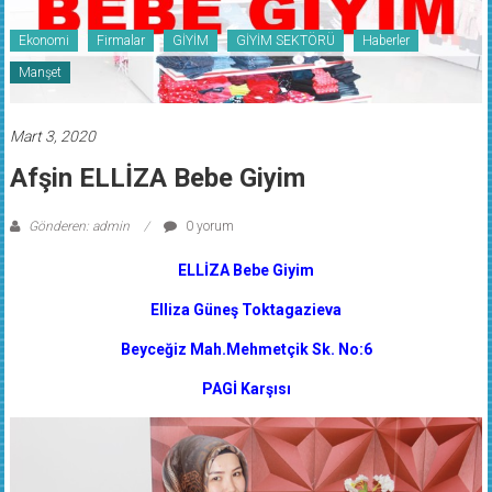
Ekonomi
Firmalar
GİYİM
GİYİM SEKTÖRÜ
Haberler
Manşet
Mart 3, 2020
Afşin ELLİZA Bebe Giyim
Gönderen: admin
0 yorum
ELLİZA Bebe Giyim
Elliza Güneş Toktagazieva
Beyceğiz Mah.Mehmetçik Sk. No:6
PAGİ Karşısı