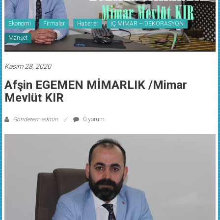
Ekonomi
Firmalar
Haberler
İÇ MİMAR – DEKORASYON
Manşet
Kasım 28, 2020
Afşin EGEMEN MİMARLIK /Mimar
Mevlüt KIR
Gönderen: admin
0 yorum