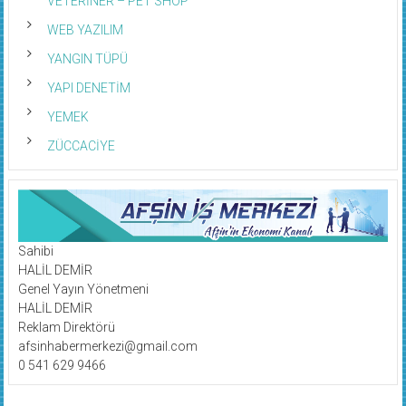
VETERİNER – PET SHOP
WEB YAZILIM
YANGIN TÜPÜ
YAPI DENETİM
YEMEK
ZÜCCACİYE
Sahibi
HALİL DEMİR
Genel Yayın Yönetmeni
HALİL DEMİR
Reklam Direktörü
afsinhabermerkezi@gmail.com
0 541 629 9466