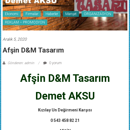
Ekonomi
Firmalar
Haberler
Manşet
ORGANİZASYON
REKLAM – PROMOSYON
Aralık 5, 2020
Afşin D&M Tasarım
Gönderen: admin
0 yorum
Afşin D&M Tasarım
Demet AKSU
Kızılay Un Değirmeni Karşısı
0 543 458 82 21
AFŞİN