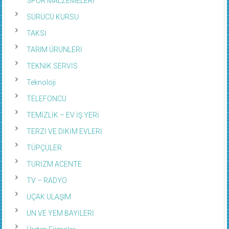
SÜRÜCÜ KURSU
TAKSİ
TARIM ÜRÜNLERİ
TEKNİK SERVİS
Teknoloji
TELEFONCU
TEMİZLİK – EV İŞ YERİ
TERZİ VE DİKİM EVLERİ
TÜPÇÜLER
TURİZM ACENTE
TV – RADYO
UÇAK ULAŞIM
UN VE YEM BAYİLERİ
Üreten Firmalar