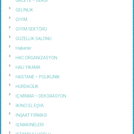
GELİNLİK
GİYİM
GİYİM SEKTÖRÜ
GÜZELLİK SALONU
Haberler
HAC ORGANİZASYON
HALI YIKAMA
HASTANE – POLIKLINIK
HURDACILIK
İÇ MİMAR – DEKORASYON
İKİNCİ EL EŞYA
İNŞAAT FİRMASI
İŞ MAKİNELERİ
İSTANBULLUOĞLU