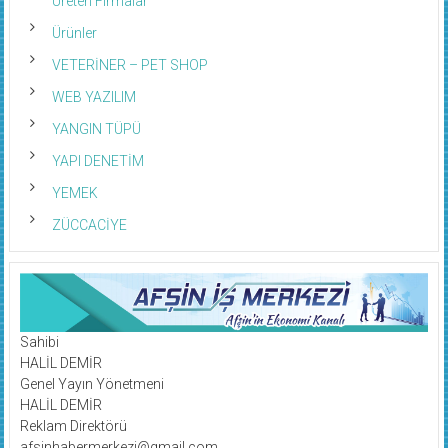
Ürünler
VETERİNER – PET SHOP
WEB YAZILIM
YANGIN TÜPÜ
YAPI DENETİM
YEMEK
ZÜCCACİYE
Sahibi
HALİL DEMİR
Genel Yayın Yönetmeni
HALİL DEMİR
Reklam Direktörü
afsinhabermerkezi@gmail.com