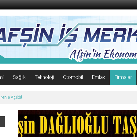
mi
Sağlık
Teknoloji
Otomobil
Emlak
Firmalar
07 Ağustos 2026 Cuma