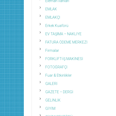
Eleman İlanları
EMLAK
EMLAKÇI
Erkek Kuaförü
EV TAŞIMA – NAKLİYE
FATURA ÖDEME MERKEZİ
Firmalar
FORKLİFT-İŞ MAKİNESİ
FOTOĞRAFÇI
Fuar & Etkinlikler
GALERİ
GAZETE – DERGİ
GELİNLİK
GİYİM