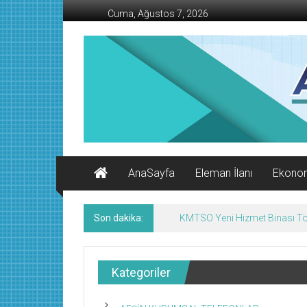
İçeriğe
Cuma, Ağustos 7, 2026
geç
AFŞİN
İŞ
MERKEZİ
Afşin'in
Ekonomi
Kanalı
AnaSayfa
Eleman İlanı
Ekono
Son dakika:
Afşin’de Nöbetçi Eczaneler/
Kategoriler