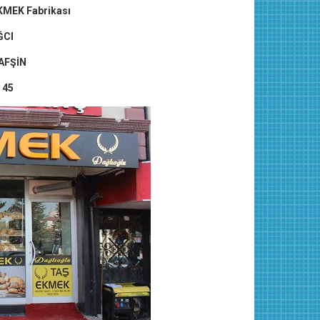
KMEK Fabrikası
ĞCI
-AFŞİN
 45