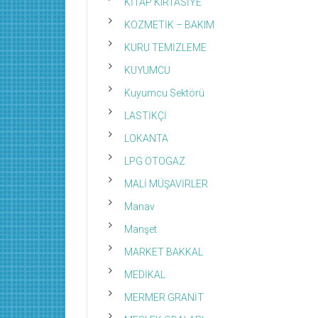
KİTAP KIRTASİYE
KOZMETİK – BAKIM
KURU TEMİZLEME
KUYUMCU
Kuyumcu Sektörü
LASTİKÇİ
LOKANTA
LPG OTOGAZ
MALİ MÜŞAVİRLER
Manav
Manşet
MARKET BAKKAL
MEDİKAL
MERMER GRANİT