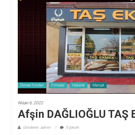
Ekmek Fırınları
Firmalar
Haberler
Manşet
Nisan 6, 2022
Afşin DAĞLIOĞLU TAŞ E
Gönderen: admin
0 yorum