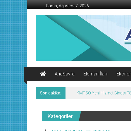
İçeriğe
Cuma, Ağustos 7, 2026
geç
AFŞİN
İŞ
MERKEZİ
Afşin'in
Ekonomi
Kanalı
AnaSayfa
Eleman İlanı
Ekono
Son dakika:
Afşin’de Nöbetçi Eczaneler/
Kategoriler