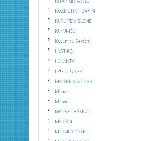
KİTAP KIRTASİYE
KOZMETİK – BAKIM
KURU TEMİZLEME
KUYUMCU
Kuyumcu Sektörü
LASTİKÇİ
LOKANTA
LPG OTOGAZ
MALİ MÜŞAVİRLER
Manav
Manşet
MARKET BAKKAL
MEDİKAL
MERMER GRANİT