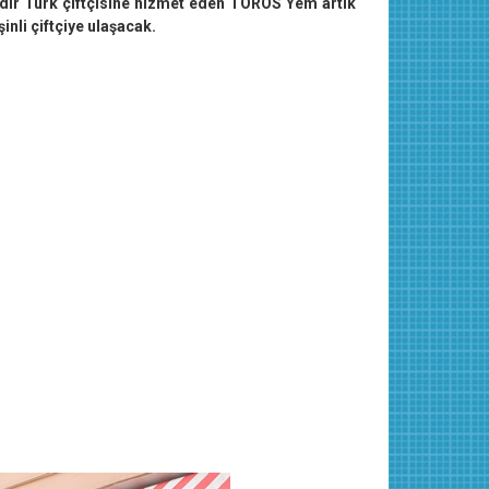
ıldır Türk çiftçisine hizmet eden TOROS Yem artık
şinli çiftçiye ulaşacak.