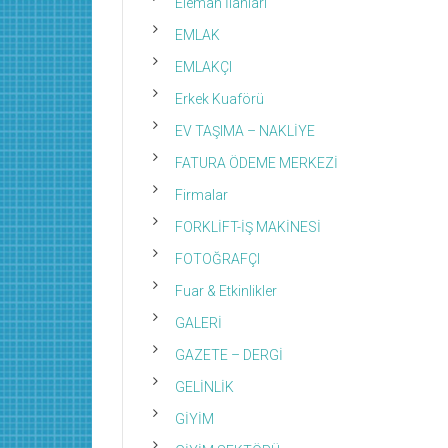
Eleman İlanları
EMLAK
EMLAKÇI
Erkek Kuaförü
EV TAŞIMA – NAKLİYE
FATURA ÖDEME MERKEZİ
Firmalar
FORKLİFT-İŞ MAKİNESİ
FOTOĞRAFÇI
Fuar & Etkinlikler
GALERİ
GAZETE – DERGİ
GELİNLİK
GİYİM