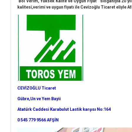
‘Bol Verim, Yüksek Kalite ve Uygun Fiyat’ sloganıyla 20 y
kalitesi,verimi ve uygun fiyatı ile Cevizoğlu Ticaret eliyle Af
CEVİZOĞLU Ticaret
Gübre,Un ve Yem Bayii
Atatürk Caddesi Karabulut Lastik karşısı No:164
0 545 779 9566 AFŞİN