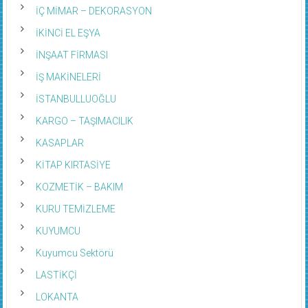
İÇ MİMAR – DEKORASYON
İKİNCİ EL EŞYA
İNŞAAT FİRMASI
İŞ MAKİNELERİ
İSTANBULLUOĞLU
KARGO – TAŞIMACILIK
KASAPLAR
KİTAP KIRTASİYE
KOZMETİK – BAKIM
KURU TEMİZLEME
KUYUMCU
Kuyumcu Sektörü
LASTİKÇİ
LOKANTA