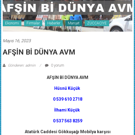
Ekonomi
Firmalar
Haberler
Manşet
ZÜCCACİYE
Mayıs 16, 2023
AFŞİN Bİ DÜNYA AVM
Gönderen: admin
0 yorum
AFŞİN Bİ DÜNYA AVM
Hüsnü Küçük
0 539 610 2718
İlhami Küçük
0 537 563 8259
Atatürk Caddesi Gökkuşağı Mobilya karşısı