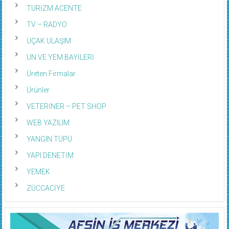
TURİZM ACENTE
TV – RADYO
UÇAK ULAŞIM
UN VE YEM BAYİLERİ
Üreten Firmalar
Ürünler
VETERİNER – PET SHOP
WEB YAZILIM
YANGIN TÜPÜ
YAPI DENETİM
YEMEK
ZÜCCACİYE