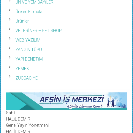
UN VE YEM BAYİLERİ
Üreten Firmalar
Ürünler
VETERİNER – PET SHOP
WEB YAZILIM
YANGIN TÜPÜ
YAPI DENETİM
YEMEK
ZÜCCACİYE
Sahibi
HALİL DEMİR
Genel Yayın Yönetmeni
HALİL DEMİR