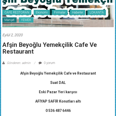
CAFE RESTORAN
Ekonomi
Firmalar
Haberler
LOKANTA
Manşet
YEMEK
Eylül 2, 2020
Afşin Beyoğlu Yemekçilik Cafe Ve
Restaurant
Gönderen: admin
0 yorum
Afşin Beyoğlu Yemekçilik Cafe ve Restaurant
Suat DAL
Eski Pazar Yeri karşısı
AFİYAP SAFİR Konutları altı
0 536 487 6446