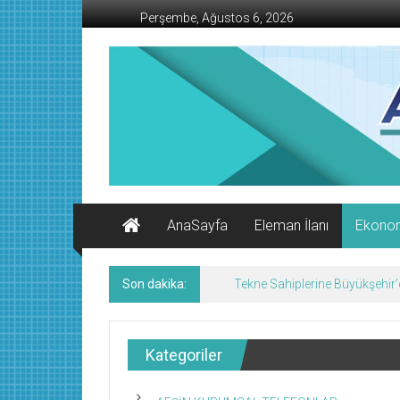
İçeriğe
Perşembe, Ağustos 6, 2026
geç
AFŞİN
İŞ
MERKEZİ
Afşin'in
Ekonomi
Kanalı
AnaSayfa
Eleman İlanı
Ekono
Son dakika:
Geleneksel Ağustos Fuarı Esn
Kategoriler