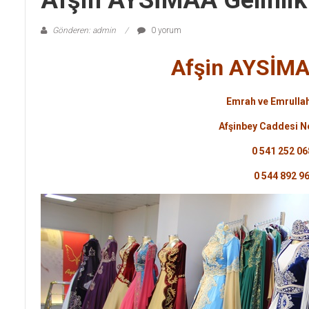
Afşin AYSİMAA Gelinlik
Gönderen: admin
0 yorum
Afşin AYSİMAA
Emrah ve Emrull
Afşinbey Caddesi N
0 541 252 06
0 544 892 9