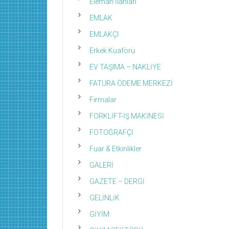
Eleman İlanları
EMLAK
EMLAKÇI
Erkek Kuaförü
EV TAŞIMA – NAKLİYE
FATURA ÖDEME MERKEZİ
Firmalar
FORKLİFT-İŞ MAKİNESİ
FOTOĞRAFÇI
Fuar & Etkinlikler
GALERİ
GAZETE – DERGİ
GELİNLİK
GİYİM