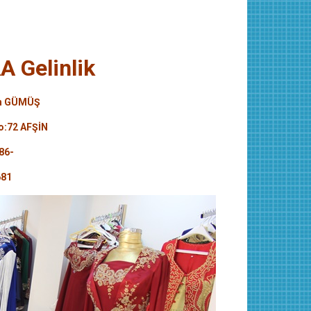
 Gelinlik
ah GÜMÜŞ
o:72 AFŞİN
86-
681