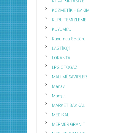
KİTAP KIRTASİYE
KOZMETİK – BAKIM
KURU TEMİZLEME
KUYUMCU
Kuyumcu Sektörü
LASTİKÇİ
LOKANTA
LPG OTOGAZ
MALİ MÜŞAVİRLER
Manav
Manşet
MARKET BAKKAL
MEDİKAL
MERMER GRANİT