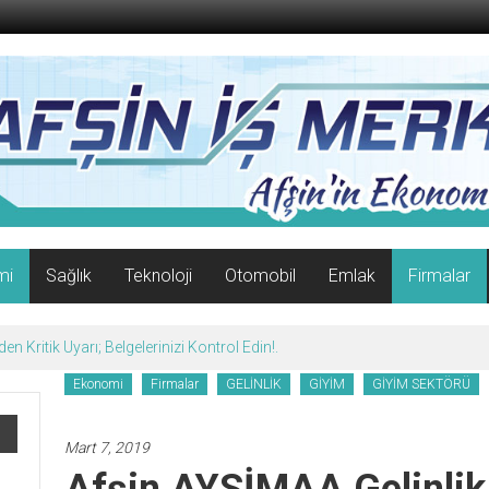
mi
Sağlık
Teknoloji
Otomobil
Emlak
Firmalar
afın Yüzünü Güldürdü.
Ekonomi
Firmalar
GELİNLİK
GİYİM
GİYİM SEKTÖRÜ
Mart 7, 2019