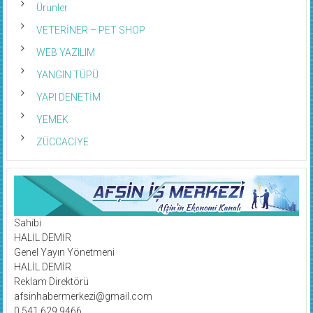
Ürünler
VETERİNER – PET SHOP
WEB YAZILIM
YANGIN TÜPÜ
YAPI DENETİM
YEMEK
ZÜCCACİYE
Sahibi
HALİL DEMİR
Genel Yayın Yönetmeni
HALİL DEMİR
Reklam Direktörü
afsinhabermerkezi@gmail.com
0 541 629 9466