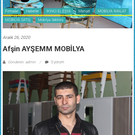
Firmalar
Haberler
İKİNCİ EL EŞYA
Manşet
MOBİLYA İMALAT
MOBİLYA SATIŞ
Mobilya Sektörü
Aralık 26, 2020
Afşin AYŞEMM MOBİLYA
Gönderen: admin
0 yorum