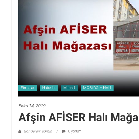
Firmalar
Haberler
Manşet
MOBİLYA – HALI
Ekim 14, 2019
Afşin AFİSER Halı Mağa
Gönderen: admin
0 yorum