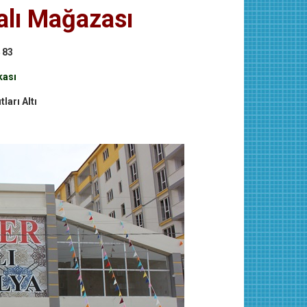
alı Mağazası
 83
kası
ları Altı