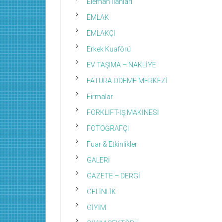
Eleman İlanları
EMLAK
EMLAKÇI
Erkek Kuaförü
EV TAŞIMA – NAKLİYE
FATURA ÖDEME MERKEZİ
Firmalar
FORKLİFT-İŞ MAKİNESİ
FOTOĞRAFÇI
Fuar & Etkinlikler
GALERİ
GAZETE – DERGİ
GELİNLİK
GİYİM