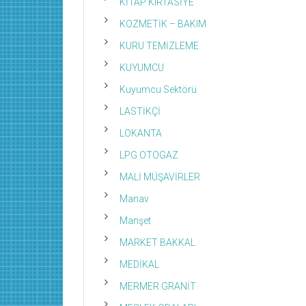
KİTAP KIRTASİYE
KOZMETİK – BAKIM
KURU TEMİZLEME
KUYUMCU
Kuyumcu Sektörü
LASTİKÇİ
LOKANTA
LPG OTOGAZ
MALİ MÜŞAVİRLER
Manav
Manşet
MARKET BAKKAL
MEDİKAL
MERMER GRANİT