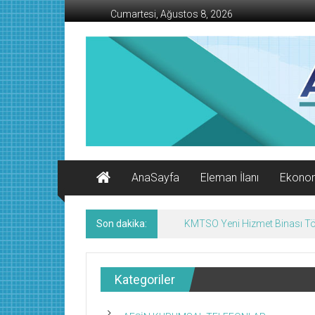
İçeriğe
Cumartesi, Ağustos 8, 2026
geç
AFŞİN
İŞ
MERKEZİ
Afşin'in
Ekonomi
Kanalı
AnaSayfa
Eleman İlanı
Ekono
Son dakika:
Afşin’de Nöbetçi Eczaneler/
Kategoriler