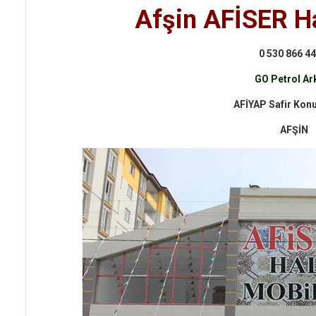
Afşin AFİSER H
0 530 866 44
GO Petrol Ar
AFİYAP Safir Konut
AFŞİN