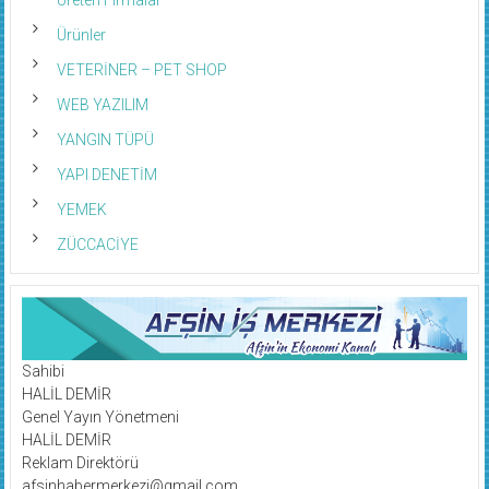
Ürünler
VETERİNER – PET SHOP
WEB YAZILIM
YANGIN TÜPÜ
YAPI DENETİM
YEMEK
ZÜCCACİYE
Sahibi
HALİL DEMİR
Genel Yayın Yönetmeni
HALİL DEMİR
Reklam Direktörü
afsinhabermerkezi@gmail.com