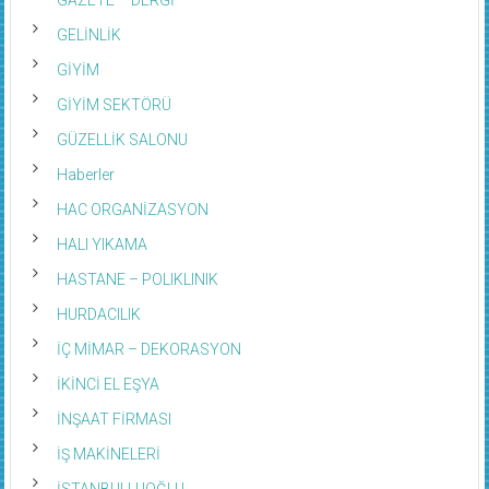
GELİNLİK
GİYİM
GİYİM SEKTÖRÜ
GÜZELLİK SALONU
Haberler
HAC ORGANİZASYON
HALI YIKAMA
HASTANE – POLIKLINIK
HURDACILIK
İÇ MİMAR – DEKORASYON
İKİNCİ EL EŞYA
İNŞAAT FİRMASI
İŞ MAKİNELERİ
İSTANBULLUOĞLU