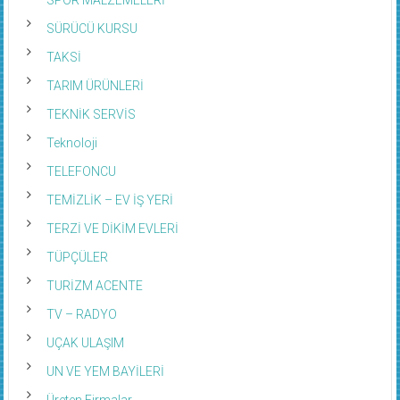
SÜRÜCÜ KURSU
TAKSİ
TARIM ÜRÜNLERİ
TEKNİK SERVİS
Teknoloji
TELEFONCU
TEMİZLİK – EV İŞ YERİ
TERZİ VE DİKİM EVLERİ
TÜPÇÜLER
TURİZM ACENTE
TV – RADYO
UÇAK ULAŞIM
UN VE YEM BAYİLERİ
Üreten Firmalar