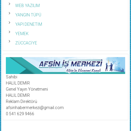
WEB YAZILIM
YANGIN TÜPÜ
YAPI DENETİM
YEMEK
ZÜCCACİYE
Sahibi
HALİL DEMİR
Genel Yayın Yönetmeni
HALİL DEMİR
Reklam Direktörü
afsinhabermerkezi@gmail.com
0 541 629 9466